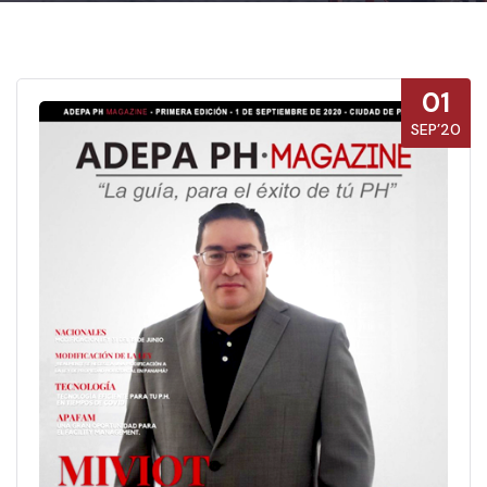
01
SEP’20