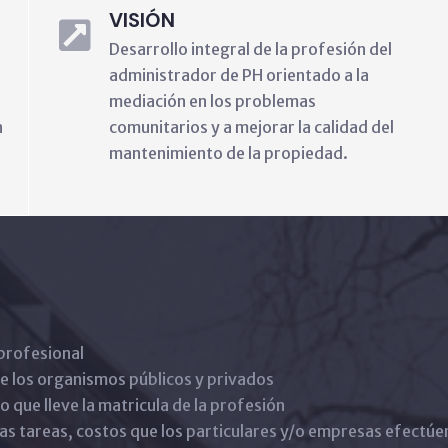
VISIÓN
Desarrollo integral de la profesión del
administrador de PH orientado a la
mediación en los problemas
n
comunitarios y a mejorar la calidad del
mantenimiento de la propiedad.
profesional
e los organismos públicos y privados
o que lleve la matricula de la profesión
e las tareas, costos que los particulares y/o empresas efectúe