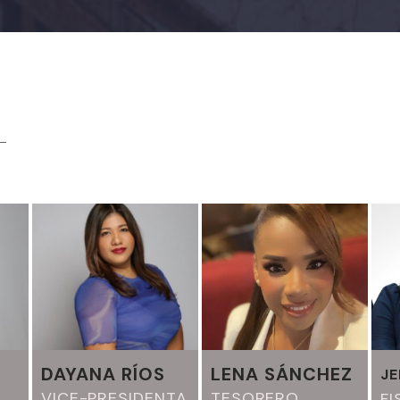
DAYANA RÍOS
LENA SÁNCHEZ
JE
VICE-PRESIDENTA
TESORERO
FI