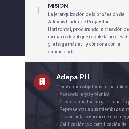
MISIÓN
La jerarquización de la profesión de
Administrador de Propiedad
Horizontal, procurando la creación de
un marco legal que regule la profesió
y la haga más útil y cónsona con la
comunidad.
Adepa PH
Tiene como objetivos principales:
- Asesoría legal y técnica
- Crear capacitación y formación 
- Representar a sus miembros ant
- Procurar la creación de un colegi
- Calificación y/o certificación d