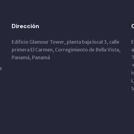
Dirección
Edificio Glamour Tower, planta baja local 3, calle
E
primera El Carmen, Corregimiento de Bella Vista,
Panamá, Panamá
T
s
H
L
S