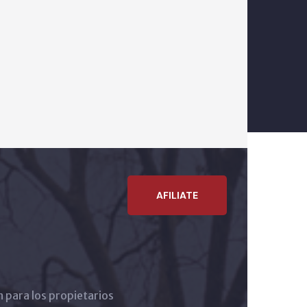
AFILIATE
n para los propietarios