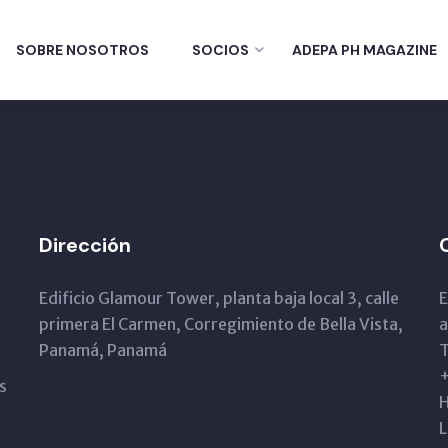
SOBRE NOSOTROS
SOCIOS
ADEPA PH MAGAZINE
Dirección
Edificio Glamour Tower, planta baja local 3, calle
E
primera El Carmen, Corregimiento de Bella Vista,
Panamá, Panamá
T
s
H
L